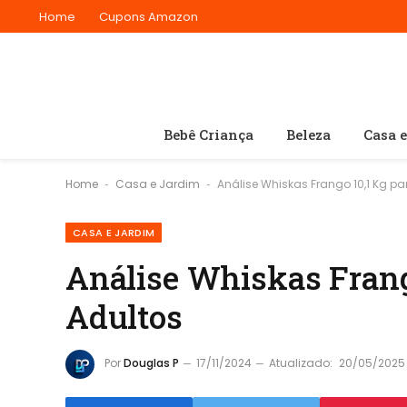
Home
Cupons Amazon
Bebê Criança
Beleza
Casa 
Home
Casa e Jardim
Análise Whiskas Frango 10,1 Kg p
-
-
CASA E JARDIM
Análise Whiskas Frang
Adultos
Por
Douglas P
17/11/2024
Atualizado:
20/05/2025