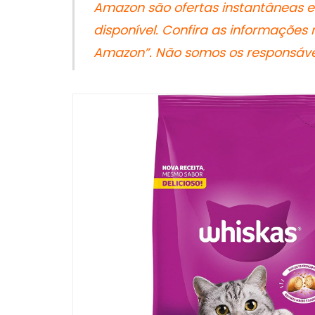
Amazon são ofertas instantâneas e
disponível. Confira as informações
Amazon”. Não somos os responsávei