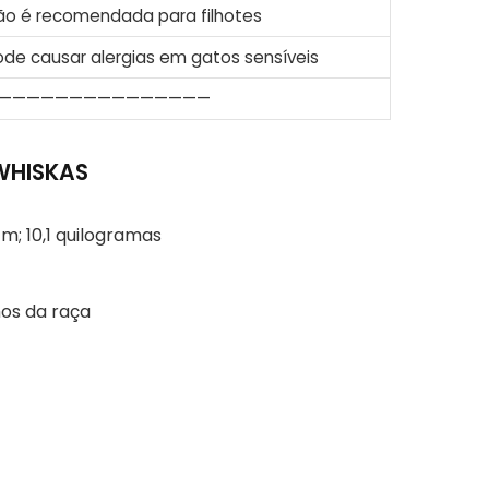
ão é recomendada para filhotes
ode causar alergias em gatos sensíveis
———————————————
 WHISKAS
 cm; 10,1 quilogramas
os da raça