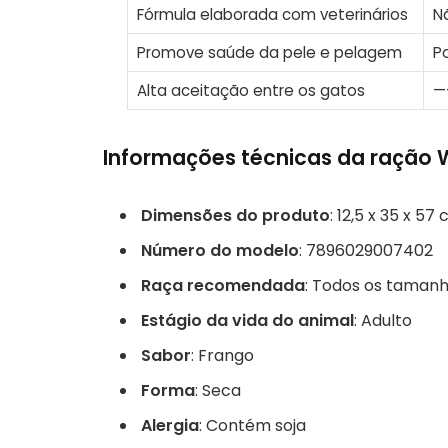
Fórmula elaborada com veterinários
N
Promove saúde da pele e pelagem
P
Alta aceitação entre os gatos
—
Informações técnicas da ração
Dimensões do produto
: 12,5 x 35 x 57
Número do modelo
: 7896029007402
Raça recomendada
: Todos os tamanh
Estágio da vida do animal
: Adulto
Sabor
: Frango
Forma
: Seca
Alergia
: Contém soja