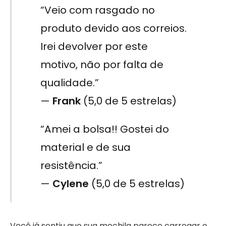
“Veio com rasgado no
produto devido aos correios.
Irei devolver por este
motivo, não por falta de
qualidade.”
—
Frank
(5,0 de 5 estrelas)
“Amei a bolsa!! Gostei do
material e de sua
resistência.”
—
Cylene
(5,0 de 5 estrelas)
Você já sentiu que sua mochila parece carregar o