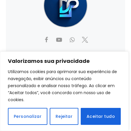
Douglas P
Valorizamos sua privacidade
Website
|
+ posts
Utilizamos cookies para aprimorar sua experiência de
navegação, exibir anúncios ou conteúdo
Douglas explora produtos, sites e compras online
para descobrir o que realmente funciona (e o que...
personalizado e analisar nosso tráfego. Ao clicar em
não funciona). Sem exageros, sem parcialidade —
“Aceitar todos”, você concorda com nosso uso de
apenas análises honestas, avaliações reais e um
cookies.
toque de verdade para ajudar você a comprar de
forma mais inteligente e econômica.
Personalizar
Rejeitar
Aceitar tudo