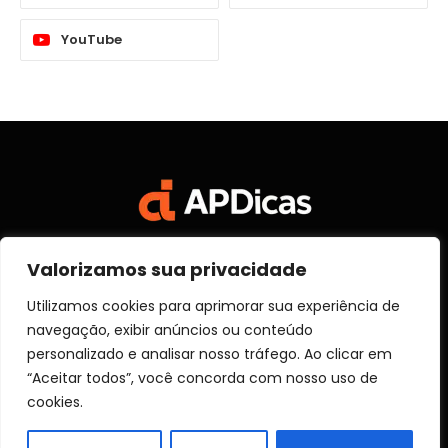
YouTube
Valorizamos sua privacidade
Facebook
X
Instagram
Pinterest
Vimeo
YouTube
(Twitter)
Utilizamos cookies para aprimorar sua experiência de
navegação, exibir anúncios ou conteúdo
SOBRE NÓS
CONTATO
DISCLOSURE
personalizado e analisar nosso tráfego. Ao clicar em
POLITICA DE PRIVACIDADE
TERMOS DE USO
“Aceitar todos”, você concorda com nosso uso de
TRANSPARÊNCIA
cookies.